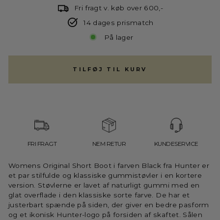
Fri fragt v. køb over 600,-
14 dages prismatch
På lager
TILFØJ TIL KURV
FRI FRAGT
NEM RETUR
KUNDESERVICE
Womens Original Short Boot i farven Black fra Hunter er
et par stilfulde og klassiske gummistøvler i en kortere
version. Støvlerne er lavet af naturligt gummi med en
glat overflade i den klassiske sorte farve. De har et
justerbart spænde på siden, der giver en bedre pasform
og et ikonisk Hunter-logo på forsiden af skaftet. Sålen