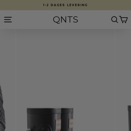
Fortsæt
1-2 DAGES LEVERING
til
indhold
QNTS
Side navigation
Søg
K