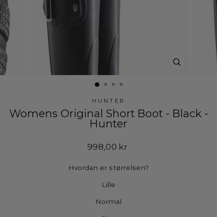
LUK
(ESC)
HUNTER
Womens Original Short Boot - Black -
Hunter
Normalpris
998,00 kr
Hvordan er størrelsen?
Lille
Normal