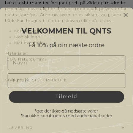
har et dybt mønster for godt greb på våde og mudrede
underlag. Indvendigt er de foret med blødt polyester for
ekstra komfort. Gummistøvlen er et sikkert valg, som
både kan bruges til en tur i skoven eller på festival.
VELKOMMEN TIL QNTS
Kortere version
Ikonisk logo
Få 10% på din næste ordre
Mat overflade
Materialer:
Navn
100% Naturgummi
Email
Style no: WFS1000RMA BLK
Tilmeld
*gælder ikke på nedsatte varer
Brand:
Hunter
*kan ikke kombineres med andre rabatkoder
LEVERING