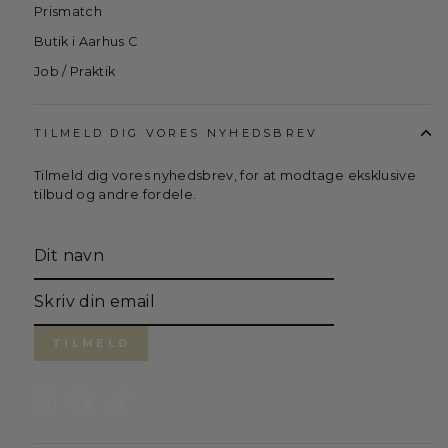
Prismatch
Butik i Aarhus C
Job / Praktik
TILMELD DIG VORES NYHEDSBREV
Tilmeld dig vores nyhedsbrev, for at modtage eksklusive
tilbud og andre fordele.
Translation
missing:
sv.general.newsletter_form.newsletter_name
Skriv
din
email
TILMELD
Instagram
Facebook
TikTok