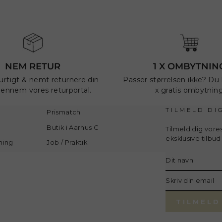
NEM RETUR
1 X OMBYTNIN
urtigt & nemt returnere din
Passer størrelsen ikke? Du h
gennem vores returportal.
x gratis ombytnin
TILMELD DI
Prismatch
Butik i Aarhus C
Tilmeld dig vore
eksklusive tilbu
ning
Job / Praktik
Translation
missing:
sv.general.news
Skriv
din
email
TILMELD