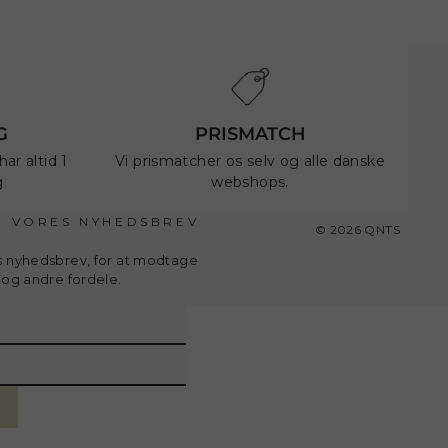
G
PRISMATCH
ar altid 1
Vi prismatcher os selv og alle danske
g
webshops.
G VORES NYHEDSBREV
© 2026 QNTS
s nyhedsbrev, for at modtage
d og andre fordele.
letter_form.newsletter_name