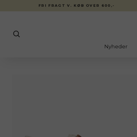
Fortsæt
FRI FRAGT V. KØB OVER 600,-
til
indhold
Søg
Nyheder