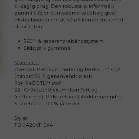
til daglig brug.
Den robuste platformsål i
gummi tilføjer et moderne touch og giver
ekstra højde uden at gå på kompromis med
stabiliteten.
360° rå lædersnørebåndssystem
Slidstærk gummisål
Materiale:
Overdel: Premium læder og ReBOTL™ stof
(mindst 50 % genanvendt plast)
For: ReBOTL™ stof
Sål: OrthoLite® skum (komfort og
åndbarhed), Polyurethan (støddæmpende)
Snørebånd: 100 % rå læder
Style:
TB 0A2GVF EX4