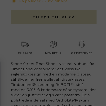
Få på lager - 2 stk. tilbage
TILFØJ TIL KURV
FRI FRAGT
NEM RETUR
KUNDESERVICE
Stone Street Boat Shoe i Natural Nubuck fra
Timberland kombinerer det klassiske
sejlersko-design med en moderne plateau
sål. Skoen
er fremstillet af førsteklasses
Timberland®-læder og ReBOTL™-stof
med
en 360° rå lædersnørebåndssystem, der
sikrer en justerbar og sikker pasform.
Den
polstrede indersål med OrthoLite®-skum
giver langvarig komfort og åndbarhed, ideel