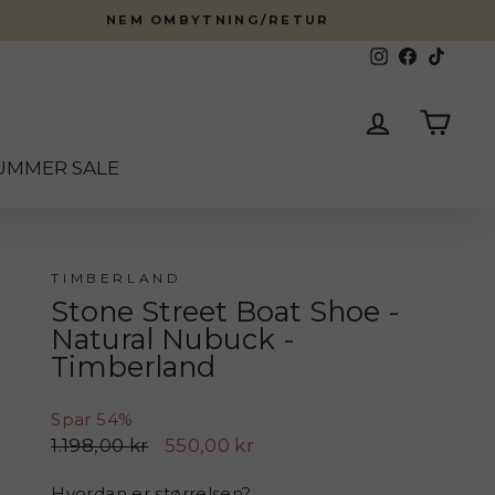
NEM OMBYTNING/RETUR
Instagram
Facebook
TikTok
Log ind
Kurv
UMMER SALE
TIMBERLAND
Stone Street Boat Shoe -
Natural Nubuck -
Timberland
Spar 54%
Normalpris
Udsalgspris
1.198,00 kr
550,00 kr
Hvordan er størrelsen?