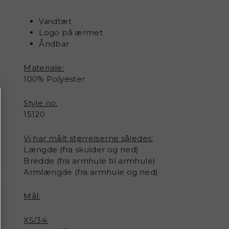
Vandtæt
Logo på ærmet
Åndbar
Materiale:
100% Polyester
Style no.
15120
Vi har målt størrelserne således:
Længde (fra skulder og ned)
Bredde (fra armhule til armhule)
Armlængde (fra armhule og ned)
Mål:
XS/34: