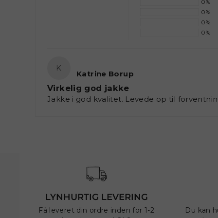
0%
0%
0%
0%
K
Katrine Borup
Virkelig god jakke
Jakke i god kvalitet. Levede op til forventn
LYNHURTIG LEVERING
Få leveret din ordre inden for 1-2
Du kan h