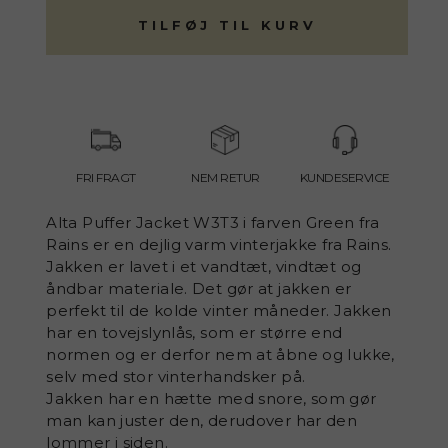
TILFØJ TIL KURV
FRI FRAGT
NEM RETUR
KUNDESERVICE
Alta Puffer Jacket W3T3 i farven Green fra
Rains er en dejlig varm vinterjakke fra Rains.
Jakken er lavet i et vandtæt, vindtæt og
åndbar materiale. Det gør at jakken er
perfekt til de kolde
vinter måneder. Jakken
har en tovejslynlås, som er større end
normen og er derfor nem at åbne og lukke,
selv med stor vinterhandsker på.
Jakken har en hætte med snore, som gør
man kan juster den, derudover har den
lommer i siden.