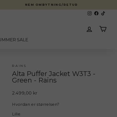
NEM OMBYTNING/RETUR
Instagram
Facebook
TikTok
Log ind
Kurv
UMMER SALE
RAINS
Alta Puffer Jacket W3T3 -
Green - Rains
Normalpris
2.499,00 kr
Hvordan er størrelsen?
Lille