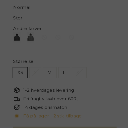
Normal
Stor
Andre farver
Størrelse
XS
S
M
L
XL
1-2 hverdages levering
Fri fragt v. køb over 600,-
14 dages prismatch
Få på lager - 2 stk. tilbage