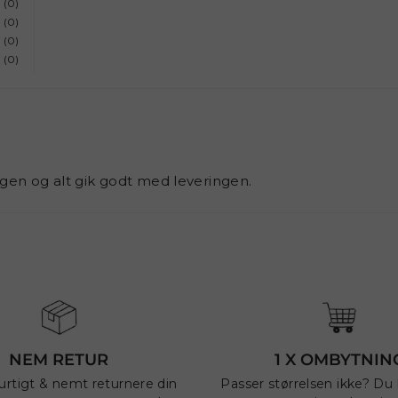
(0)
(0)
(0)
(0)
ingen og alt gik godt med leveringen.
NEM RETUR
1 X OMBYTNIN
urtigt & nemt returnere din
Passer størrelsen ikke? Du h