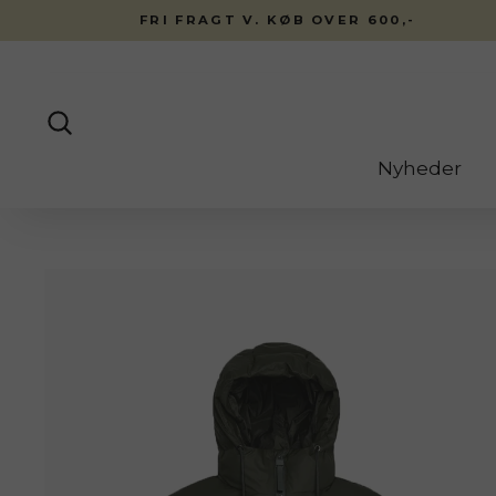
Fortsæt
FRI FRAGT V. KØB OVER 600,-
til
indhold
Søg
Nyheder