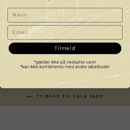
Style nr.:
B52-886-LX-O-CO
Navn
Brand:
Cala Jade
Email
LEVERING
Tilmeld
STIL OS ET SPØRGSMÅL
*gælder ikke på nedsatte varer
*kan ikke kombineres med andre rabatkoder
TILBAGE TIL CALA JADE