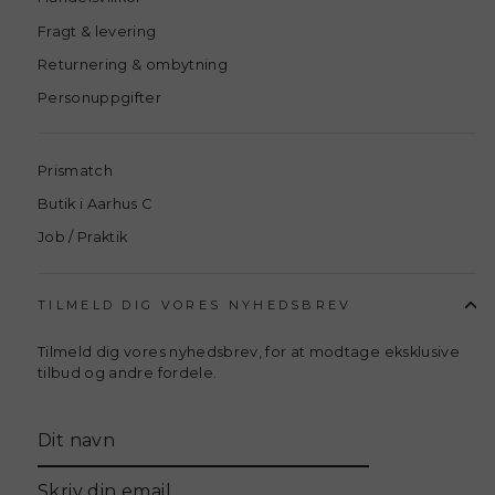
Fragt & levering
Returnering & ombytning
Personuppgifter
Prismatch
Butik i Aarhus C
Job / Praktik
TILMELD DIG VORES NYHEDSBREV
Tilmeld dig vores nyhedsbrev, for at modtage eksklusive
tilbud og andre fordele.
Translation
missing:
sv.general.newsletter_form.newsletter_name
Skriv