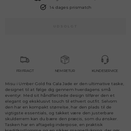
14 dages prismatch
UDSOLGT
FRI FRAGT
NEM RETUR
KUNDESERVICE
Misu i Umber Gold fra Cala Jade er den ultimative taske,
designet til at følge dig gennem hverdagens små
eventyr. Med sit håndflettede design tilfører den et
elegant og eksklusivt touch til ethvert outfit. Selvom
den har en kompakt størrelse, har den plads til de
vigtigste essentials, og takket være den justerbare
skulderrem kan du bære den præcis, som du ønsker.
Tasken har en aftagelig inderpose, en praktisk
kreditkortlomme og en sikker magnetlukning, der gør