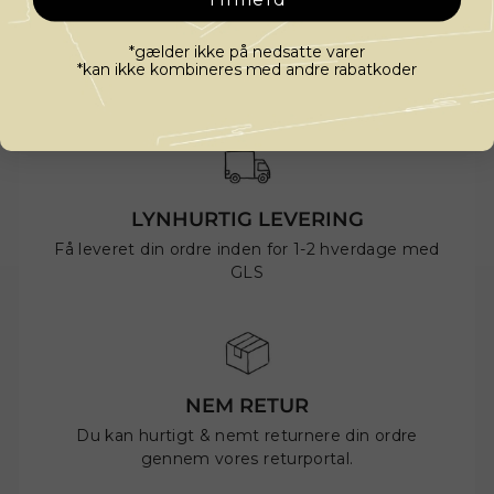
*gælder ikke på nedsatte varer
*kan ikke kombineres med andre rabatkoder
LYNHURTIG LEVERING
Få leveret din ordre inden for 1-2 hverdage med
GLS
NEM RETUR
Du kan hurtigt & nemt returnere din ordre
gennem vores returportal.