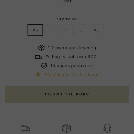
Stor
Størrelse
XS
S
M
L
XL
1-2 hverdages levering
Fri fragt v. køb over 600,-
14 dages prismatch
Få på lager - 1 stk. tilbage
TILFØJ TIL KURV