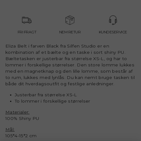
FRI FRAGT
NEM RETUR
KUNDESERVICE
Eliza Belt i farven Black fra Silfen Studio er en
kombination af et bælte og en taske i sort shiny PU.
Bæltetasken er justerbar fra størrelse XS-L, og har to
lommer i forskellige størrelser. Den store lomme lukkes
med en magnetknap og den lille lomme, som består af
to rum, lukkes med lynlås. Du kan nemt bruge tasken til
både dit hverdagsoutfit og festlige anledninger.
Justerbar fra størrelse XS-L
To lommer i forskellige størrelser
Materialer:
100% Shiny PU
Mål:
105*4-15*2 cm