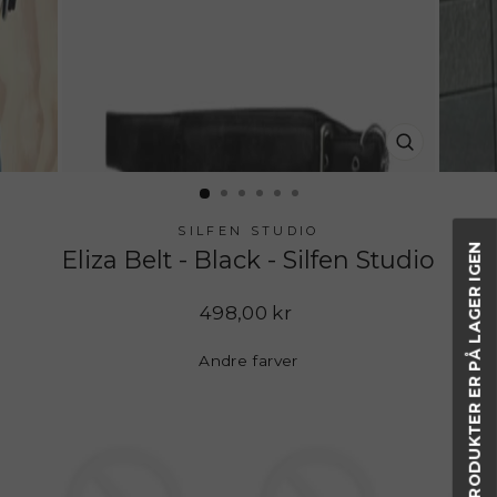
LUK
(ESC)
SILFEN STUDIO
FÅ BESKED NÅR PRODUKTER ER PÅ LAGER IGEN
Eliza Belt - Black - Silfen Studio
Normalpris
498,00 kr
Andre farver