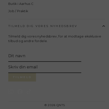
Butik i Aarhus C
Job / Praktik
TILMELD DIG VORES NYHEDSBREV
Tilmeld dig vores nyhedsbrev, for at modtage eksklusive
tilbud og andre fordele.
Translation
missing:
sv.general.newsletter_form.newsletter_name
Skriv
din
email
TILMELD
Instagram
Facebook
TikTok
© 2026 QNTS