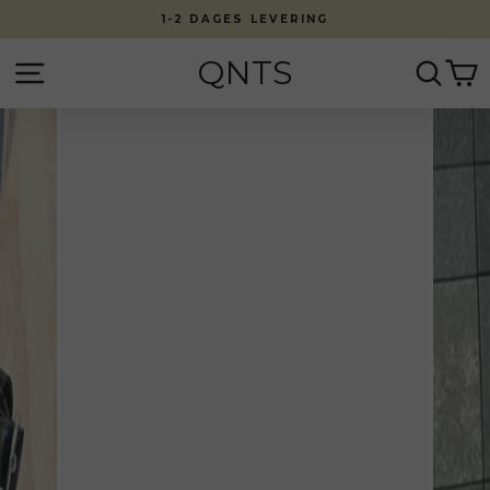
Fortsæt
1-2 DAGES LEVERING
til
indhold
QNTS
Side navigation
Søg
K