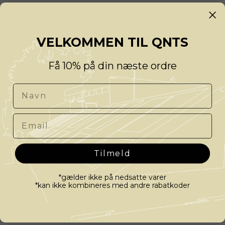
Brand:
Silfen Studio
VELKOMMEN TIL QNTS
LEVERING
Få 10% på din næste ordre
STIL OS ET SPØRGSMÅL
Navn
Email
Customer Reviews
Tilmeld
Based on 1 review
*gælder ikke på nedsatte varer
*kan ikke kombineres med andre rabatkoder
100%
(1)
0%
(0)
0%
(0)