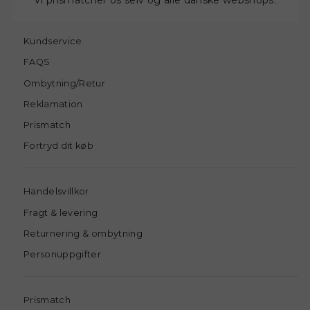
Vi prismatcher os selv og alle danske webshops.
Kundservice
FAQS
Ombytning/Retur
Reklamation
Prismatch
Fortryd dit køb
Handelsvillkor
Fragt & levering
Returnering & ombytning
Personuppgifter
Prismatch