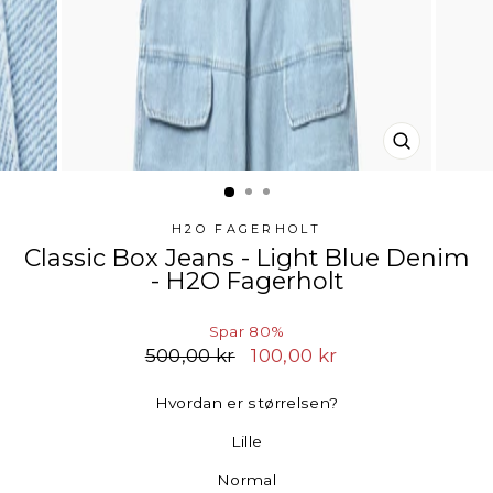
LUK
(ESC)
H2O FAGERHOLT
Classic Box Jeans - Light Blue Denim
- H2O Fagerholt
Spar 80%
Normalpris
500,00 kr
Udsalgspris
100,00 kr
Hvordan er størrelsen?
Lille
Normal