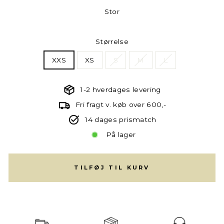
Stor
Størrelse
XXS
XS
S
M
L
1-2 hverdages levering
Fri fragt v. køb over 600,-
14 dages prismatch
På lager
TILFØJ TIL KURV