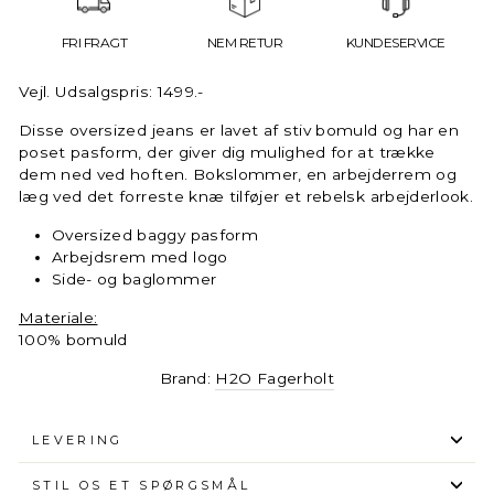
FRI FRAGT
NEM RETUR
KUNDESERVICE
Vejl. Udsalgspris: 1499.-
Disse oversized jeans er lavet af stiv bomuld og har en
poset pasform, der giver dig mulighed for at trække
dem ned ved hoften. Bokslommer, en arbejderrem og
læg ved det forreste knæ tilføjer et rebelsk arbejderlook.
Oversized baggy pasform
Arbejdsrem med logo
Side- og baglommer
Materiale:
VELKOMMEN TIL QNTS
100% bomuld
Brand:
H2O Fagerholt
Få 10% på din næste ordre
Navn
LEVERING
STIL OS ET SPØRGSMÅL