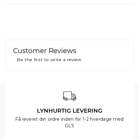
Email
Tilmeld
*gælder ikke på nedsatte varer
*kan ikke kombineres med andre rabatkoder
Customer Reviews
Be the first to write a review
LYNHURTIG LEVERING
Få leveret din ordre inden for 1-2 hverdage med
GLS