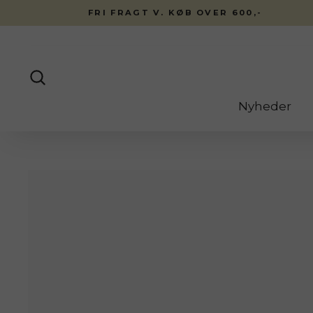
Fortsæt
FRI FRAGT V. KØB OVER 600,-
til
indhold
Søg
Nyheder