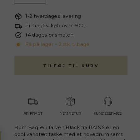
1-2 hverdages levering
Fri fragt v. køb over 600,-
14 dages prismatch
Få på lager - 2 stk. tilbage
TILFØJ TIL KURV
FRI FRAGT
NEM RETUR
KUNDESERVICE
Bum Bag W i farven Black fra RAINS er en
cool vandtæt taske med et hovedrum samt