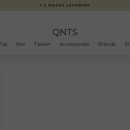
1-2 DAGES LEVERING
QNTS
Tøj
Sko
Tasker
Accessories
Brands
S