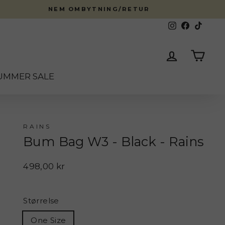
NEM OMBYTNING/RETUR
Instagram
Facebook
TikTok
Log ind
Kurv
UMMER SALE
RAINS
Bum Bag W3 - Black - Rains
Normalpris
498,00 kr
Størrelse
One Size