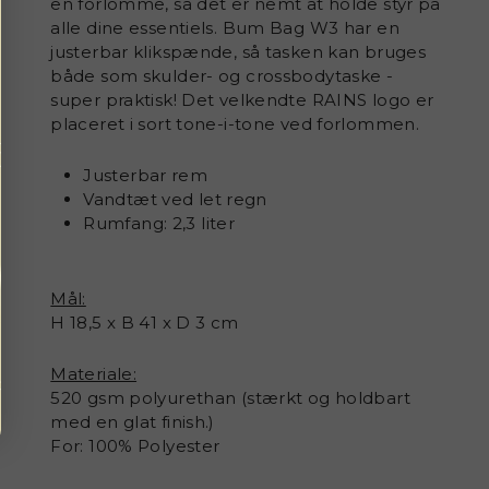
en forlomme, så det er nemt at holde styr på
alle dine essentiels. Bum Bag W3 har en
justerbar klikspænde, så tasken kan bruges
både som skulder- og crossbodytaske -
super praktisk! Det velkendte RAINS logo er
placeret i sort tone-i-tone ved forlommen.
Justerbar rem
Vandtæt ved let regn
Rumfang: 2,3 liter
Mål:
H 18,5 x B 41 x D 3 cm
Materiale:
520 gsm polyurethan (
stærkt og holdbart
med en glat finish.)
For: 100% Polyester