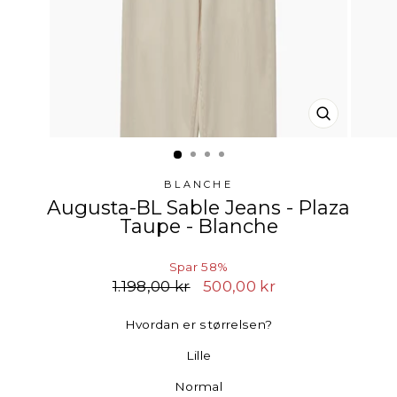
LUK
(ESC)
BLANCHE
Augusta-BL Sable Jeans - Plaza
Taupe - Blanche
Spar 58%
Normalpris
1.198,00 kr
Udsalgspris
500,00 kr
Hvordan er størrelsen?
Lille
Normal