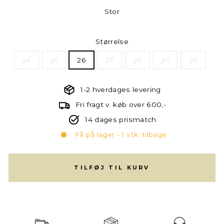
Stor
Størrelse
24
25
26
27
28
29
30
1-2 hverdages levering
Fri fragt v. køb over 600,-
14 dages prismatch
Få på lager - 1 stk. tilbage
TILFØJ TIL KURV