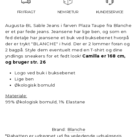
FRI FRAGT
NEM RETUR
KUNDESERVICE
Augusta-BL Sable Jeans i farven Plaza Taupe fra Blanche
er et par fede jeans. Jeansene har lige ben, og som en
fed detalje har jeansene et buk ved buksebenet hvorpå
der er trykt "BLANCHE" i hvid. Der er 2 lommer foran og
2 bagpå. Style dem eventuelt med en T-shirt og dine
yndlings sneakers for et fedt look!
Camilla er 168 cm,
og bruger str. 26
Logo ved buk i buksebenet
Lige ben
Økologisk bomuld
Materiale:
99% Økologisk bomuld, 1% Elastane
Brand:
Blanche
*Rabatten er udregnet ud fra vejledende udsalgspris.