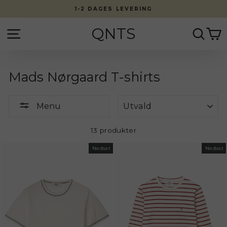
Fortsæt
1-2 DAGES LEVERING
til
indhold
QNTS
Side navigation
Søg
K
Mads Nørgaard T-shirts
Menu
Menu
13 produkter
Nedsat
Nedsat