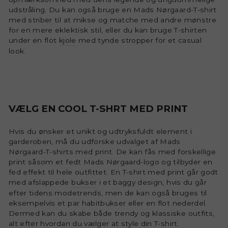
udstråling. Du kan også bruge en Mads Nørgaard-T-shirt
med striber til at mikse og matche med andre mønstre
for en mere eklektisk stil, eller du kan bruge T-shirten
under en flot
kjole
med tynde stropper for et casual
look.
VÆLG EN COOL T-SHRT MED PRINT
Hvis du ønsker et unikt og udtryksfuldt element i
garderoben, må du udforske udvalget af Mads
Nørgaard-T-shirts med print. De kan fås med forskellige
print såsom et fedt Mads Nørgaard-logo og tilbyder en
fed effekt til hele outfittet. En T-shirt med print går godt
med afslappede
bukser
i et baggy design, hvis du går
efter tidens modetrends, men de kan også bruges til
eksempelvis et par habitbukser eller en flot nederdel.
Dermed kan du skabe både trendy og klassiske outfits,
alt efter hvordan du vælger at style din T-shirt.