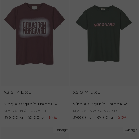
XS
S
M
L
XL
XS
S
M
L
XL
+
+
Single Organic Trenda P Tee - Sassafras - Mads Nørgaard
Single Organic Trenda P Tee - Unexplored - Mads Nørgaard
MADS NØRGAARD
MADS NØRGAARD
Normalpris
398,00 kr
Udsalgspris
150,00 kr
-62%
Normalpris
398,00 kr
Udsalgspris
199,00 kr
-50%
Udsolgt
Udsolgt