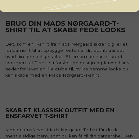
BRUG DIN MADS NØRGAARD-T-
SHIRT TIL AT SKABE FEDE LOOKS
Det, som en T-shirt fra Mads Nørgaard sikrer dig, er et
fundament til at opbygge resten af dit outfit, uanset
hvad din personlige stil er. Eftersom de har et bredt
sortiment af T-shirts i forskellige design og farver, har vi
nedenfor lavet en lille guide til, hvilke nemme looks du
kan skabe med en Mads Nørgaard-T-shirt.
SKAB ET KLASSISK OUTFIT MED EN
ENSFARVET T-SHIRT
Med en ensfarvet Mads Nørgaard-T-shirt får du det
mest alsidige item, som du kan få til din garderobe. Den