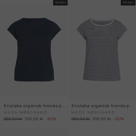
Nedsat
Nedsat
Enstaka organisk trenda p - ljusgrå melange - Mads Nørgaard
Enstaka organisk trenda p - ljusgrå melange - Mads Nørgaard
MADS NØRGAARD
MADS NØRGAARD
Normalpris
250,00 kr
Udsalgspris
100,00 kr
-60%
Normalpris
250,00 kr
Udsalgspris
100,00 kr
-60%