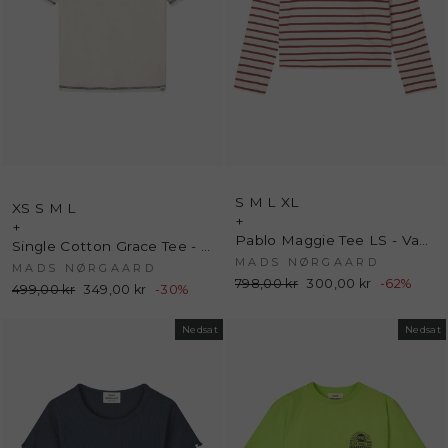
S
M
L
XL
XS
S
M
L
+
+
Pablo Maggie Tee LS - Vanilla Ice/Winery - Mads Nørgaard
Single Cotton Grace Tee - Snow White - Mads Nørgaard
MADS NØRGAARD
MADS NØRGAARD
Normalpris
798,00 kr
Udsalgspris
300,00 kr
-62%
Normalpris
499,00 kr
Udsalgspris
349,00 kr
-30%
Nedsat
Nedsat