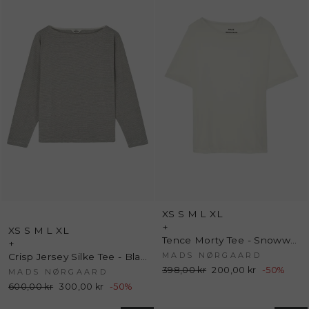
XS
S
M
L
XL
+
XS
S
M
L
XL
Tence Morty Tee - Snowwhite - Mads Nørgaard
+
MADS NØRGAARD
Crisp Jersey Silke Tee - Black/Snow White - Mads Nørgaard
Normalpris
398,00 kr
Udsalgspris
200,00 kr
-50%
MADS NØRGAARD
Normalpris
600,00 kr
Udsalgspris
300,00 kr
-50%