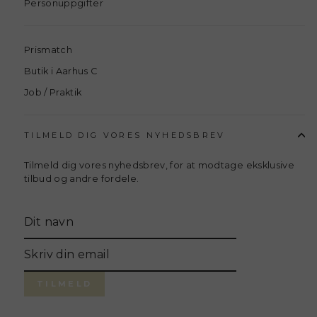
Personuppgifter
Prismatch
Butik i Aarhus C
Job / Praktik
TILMELD DIG VORES NYHEDSBREV
Tilmeld dig vores nyhedsbrev, for at modtage eksklusive
tilbud og andre fordele.
Translation
missing:
sv.general.newsletter_form.newsletter_name
Skriv
din
email
TILMELD