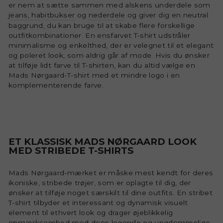
er nem at sætte sammen med alskens underdele som
jeans, habitbukser
og
nederdele
og giver dig en neutral
baggrund, du kan bruge til at skabe flere forskellige
outfitkombinationer. En ensfarvet T-shirt udstråler
minimalisme og enkelthed, der er velegnet til et elegant
og poleret look, som aldrig går af mode. Hvis du ønsker
at tilføje lidt farve til T-shirten, kan du altid vælge en
Mads Nørgaard-T-shirt med et mindre logo i en
komplementerende farve.
ET KLASSISK MADS NØRGAARD LOOK
MED STRIBEDE T-SHIRTS
Mads Nørgaard-mærket er måske mest kendt for deres
ikoniske, stribede trøjer, som er oplagte til dig, der
ønsker at tilføje noget særskilt til dine outfits. En stribet
T-shirt tilbyder et interessant og dynamisk visuelt
element til ethvert look og drager øjeblikkelig
opmærksomhed med dens legende og ungdommelige