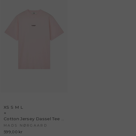
XS
S
M
L
+
Cotton Jersey Dassel Tee - Icy Pink - Mads Nørgaard
MADS NØRGAARD
599,00 kr