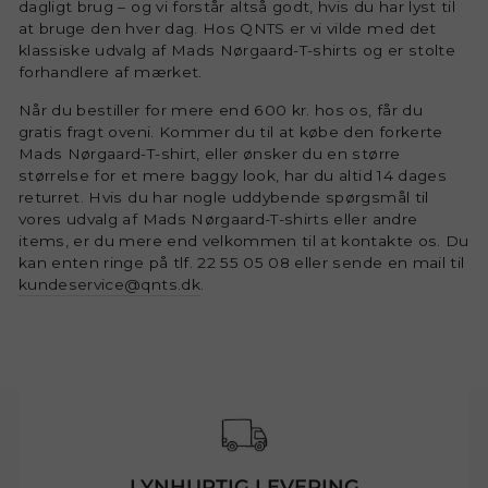
dagligt brug – og vi forstår altså godt, hvis du har lyst til
at bruge den hver dag. Hos QNTS er vi vilde med det
klassiske udvalg af Mads Nørgaard-T-shirts og er stolte
forhandlere af mærket.
Når du bestiller for mere end 600 kr. hos os, får du
gratis fragt oveni. Kommer du til at købe den forkerte
Mads Nørgaard-T-shirt, eller ønsker du en større
størrelse for et mere baggy look, har du altid 14 dages
returret. Hvis du har nogle uddybende spørgsmål til
vores udvalg af Mads Nørgaard-T-shirts eller andre
items, er du mere end velkommen til at kontakte os. Du
kan enten ringe på tlf. 22 55 05 08 eller sende en mail til
kundeservice@qnts.dk
.
LYNHURTIG LEVERING