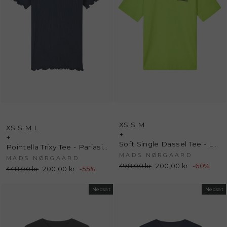
XS
S
M
XS
S
M
L
+
+
Soft Single Dassel Tee - Love Bird - Mads Nørgaard
Pointella Trixy Tee - Pariasian Night - Mads Nørgaard
MADS NØRGAARD
MADS NØRGAARD
Normalpris
498,00 kr
Udsalgspris
200,00 kr
-60%
Normalpris
448,00 kr
Udsalgspris
200,00 kr
-55%
Nedsat
Nedsat