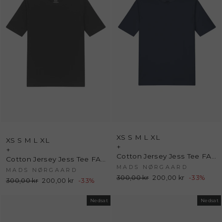
XS
S
M
L
XL
XS
S
M
L
XL
+
+
Cotton Jersey Jess Tee FAV - Parisian Night - Mads Nørgaard
Cotton Jersey Jess Tee FAV - Black - Mads Nørgaard
MADS NØRGAARD
MADS NØRGAARD
Normalpris
300,00 kr
Udsalgspris
200,00 kr
-33%
Normalpris
300,00 kr
Udsalgspris
200,00 kr
-33%
Nedsat
Nedsat