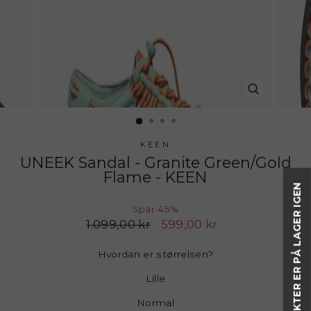
LUK
(ESC)
KEEN
UNEEK Sandal - Granite Green/Gold
Flame - KEEN
Spar 45%
Normalpris
1.099,00 kr
Udsalgspris
599,00 kr
Hvordan er størrelsen?
Lille
Normal