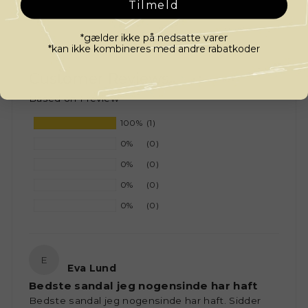
Tilmeld
*gælder ikke på nedsatte varer
*kan ikke kombineres med andre rabatkoder
Customer Reviews
Based on 1 review
100%
(1)
0%
(0)
0%
(0)
0%
(0)
0%
(0)
E
Eva Lund
Bedste sandal jeg nogensinde har haft
Bedste sandal jeg nogensinde har haft. Sidder