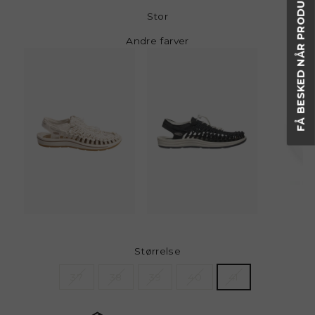
FÅ BESKED NÅR PRODUKTER ER PÅ LAGER IGEN
Stor
Andre farver
Størrelse
37
38
39
40
41