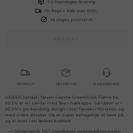
1-2 hverdages levering
Fri fragt v. køb over 600,-
14 dages prismatch
UDSOLGT
FRI FRAGT
NEM RETUR
KUNDESERVICE
UNEEK Sandal i farven Granite Green/Gold Flame fra
KEEN er en sandal med åben hælkappe. Sandalen er i
KEEN's genkendelig design i cool farvekombination og
med snøre detaljer. De er super behagelige at have på,
og er lavet i en lækker kvalitet!
Genanvendt PET elastiksnor og snørelåsesystem