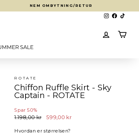
NEM OMBYTNING/RETUR
Instagram
Facebook
TikTok
Log ind
Kurv
UMMER SALE
ROTATE
Chiffon Ruffle Skirt - Sky
Captain - ROTATE
Spar 50%
Normalpris
Udsalgspris
1.198,00 kr
599,00 kr
Hvordan er størrelsen?