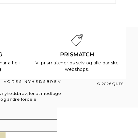
G
PRISMATCH
ar altid 1
Vi prismatcher os selv og alle danske
g
webshops.
G VORES NYHEDSBREV
© 2026 QNTS
s nyhedsbrev, for at modtage
d og andre fordele.
letter_form.newsletter_name