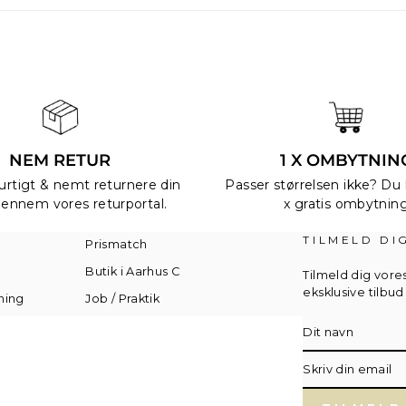
NEM RETUR
1 X OMBYTNIN
urtigt & nemt returnere din
Passer størrelsen ikke? Du h
gennem vores returportal.
x gratis ombytnin
TILMELD DI
Prismatch
Butik i Aarhus C
Tilmeld dig vore
eksklusive tilbu
ning
Job / Praktik
Translation
missing:
sv.general.news
Skriv
din
email