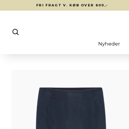
Fortsæt
FRI FRAGT V. KØB OVER 600,-
til
indhold
Søg
Nyheder