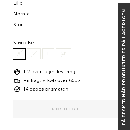
Lille
FÅ BESKED NÅR PRODUKTER ER PÅ LAGER IGEN
Normal
Stor
Størrelse
S
M
L
XL
1-2 hverdages levering
Fri fragt v. køb over 600,-
14 dages prismatch
UDSOLGT